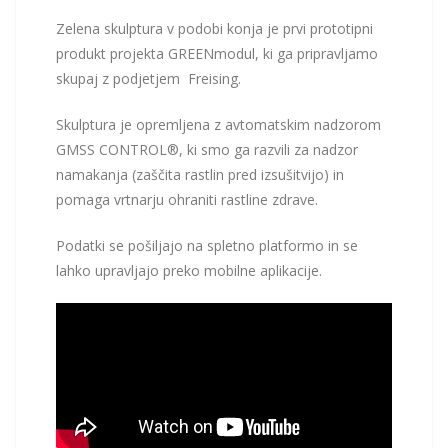
Zelena skulptura v podobi konja je prvi prototipni
produkt projekta GREENmodul, ki ga pripravljamo
skupaj z podjetjem Freising.
Skulptura je opremljena z avtomatskim nadzorom
GMSS CONTROL®, ki smo ga razvili za nadzor
namakanja (zaščita rastlin pred izsušitvijo) in
pomaga vrtnarju ohraniti rastline zdrave.
Podatki se pošiljajo na spletno platformo in se
lahko upravljajo preko mobilne aplikacije.