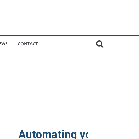
EWS
CONTACT
our processes.