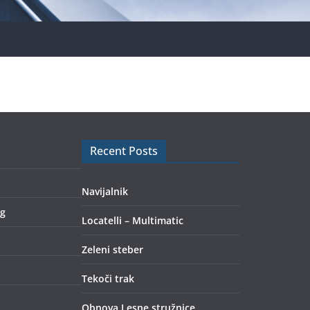
Recent Posts
Navijalnik
ng
Locatelli – Multimatic
Zeleni steber
Tekoči trak
Obnova Lesne stružnice